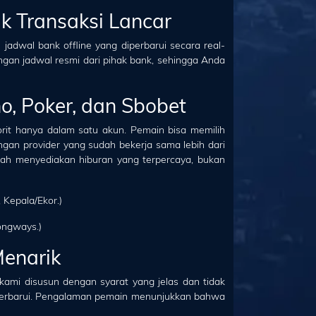
k Transaksi Lancar
adwal bank offline yang diperbarui secara real-
engan jadwal resmi dari pihak bank, sehingga Anda
o, Poker, dan Sbobet
orit hanya dalam satu akun. Pemain bisa memilih
engan provider yang sudah bekerja sama lebih dari
lah menyediakan hiburan yang terpercaya, bukan
 Kepala/Ekor.)
ongways.)
enarik
kami disusun dengan syarat yang jelas dan tidak
perbarui. Pengalaman pemain menunjukkan bahwa