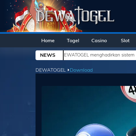
Home
Togel
Casino
Slot
NEWS
DEWATOGEL menghadirkan sistem DEPOSIT Y
DEWATOGEL ⏵
Download