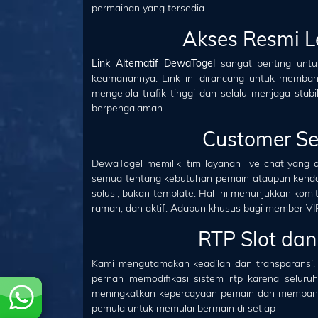
permainan yang tersedia.
Akses Resmi Le
Link Alternatif DewaTogel
sangat penting untuk
keamanannya. Link ini dirancang untuk memba
mengelola trafik tinggi dan selalu menjaga stabil
berpengalaman.
Customer Ser
DewaTogel memiliki tim layanan live chat yang 
semua tentang kebutuhan pemain ataupun kendala
solusi, bukan template. Hal ini menunjukkan k
ramah, dan aktif. Adapun khusus bagi member VIP
RTP Slot dan
Kami mengutamakan keadilan dan transparansi. 
pernah memodifikasi sistem rtp karena selur
meningkatkan kepercayaan pemain dan membantu
pemula untuk memulai bermain di setiap