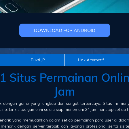
DOWNLOAD FOR ANDROID
Bukti JP
Link Alternatif
1 Situs Permainan Onli
Jam
ik dengan game yang lengkap dan sangat terpercaya. Situs ini men
casino. Link situs game ini selalu siap menemani 24 jam nonstop setiap 
r menarik yang memudahkan dalam setiap permainan para user di dala
enarik dengan server terbaik dan layanan profesional serta sisi