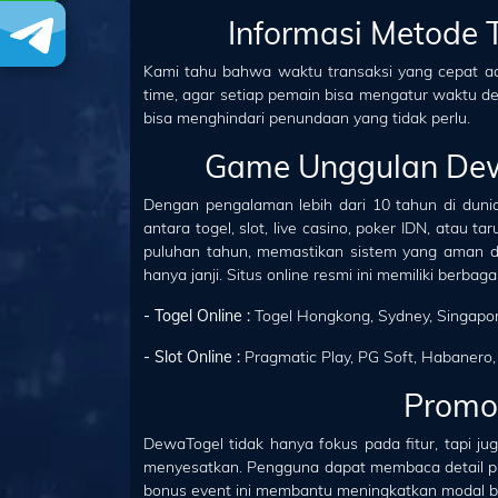
Informasi Metode 
Kami tahu bahwa waktu transaksi yang cepat ada
time, agar setiap pemain bisa mengatur waktu dep
bisa menghindari penundaan yang tidak perlu.
Game Unggulan DewaT
Dengan pengalaman lebih dari 10 tahun di dunia
antara togel, slot, live casino, poker IDN, atau
puluhan tahun, memastikan sistem yang aman da
hanya janji. Situs online resmi ini memiliki berb
- Togel Online :
Togel Hongkong, Sydney, Singapore,
- Slot Online :
Pragmatic Play, PG Soft, Habanero, 
Promo
DewaTogel tidak hanya fokus pada fitur, tapi j
menyesatkan. Pengguna dapat membaca detail p
bonus event ini membantu meningkatkan modal be