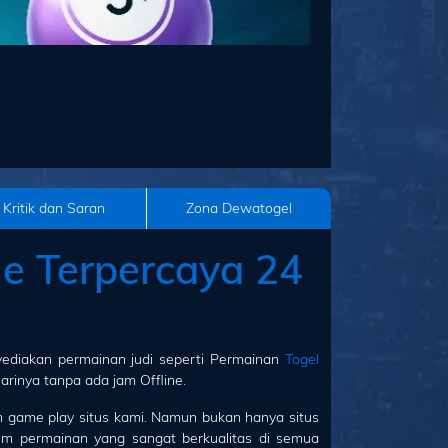
Kritik dan Saran
Zona Dewatogel
ne Terpercaya 24
yediakan permainan judi seperti Permainan
Togel
harinya tanpa ada jam Offline.
m game play situs kami. Namun bukan hanya situs
tem permainan yang sangat berkualitas di semua