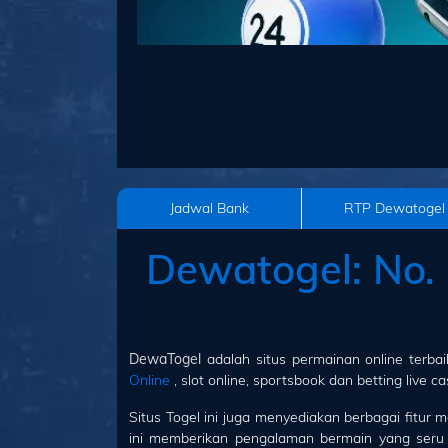
Jadwal Bank
RTP Dewatogel
Dewatogel: No. 
DewaTogel
adalah situs permainan online terba
Online
, slot online, sportsbook dan betting live 
Situs Togel ini juga menyediakan berbagai fitu
ini memberikan pengalaman bermain yang seru m