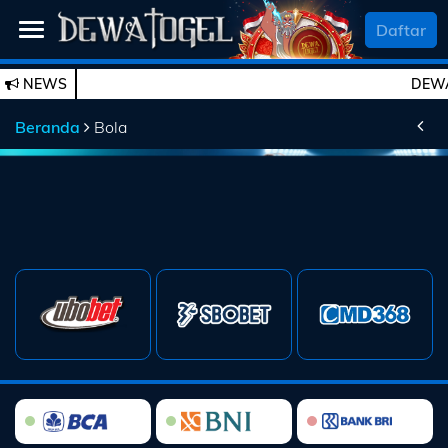
SELAMAT DATANG
Daftar
NEWS
DEWATOG
Beranda
Beranda
Bola
Daftar
Togel
Live
Casino
Slot
Games
Esports
PROMO
Bola