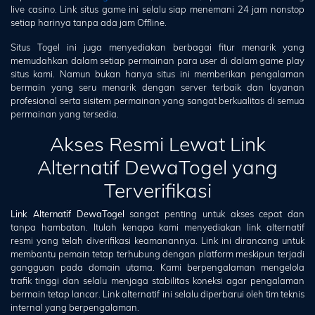
live casino. Link situs game ini selalu siap menemani 24 jam nonstop
setiap harinya tanpa ada jam Offline.
Situs Togel ini juga menyediakan berbagai fitur menarik yang
memudahkan dalam setiap permainan para user di dalam game play
situs kami. Namun bukan hanya situs ini memberikan pengalaman
bermain yang seru menarik dengan server terbaik dan layanan
profesional serta sisitem permainan yang sangat berkualitas di semua
permainan yang tersedia.
Akses Resmi Lewat Link
Alternatif DewaTogel yang
Terverifikasi
Link Alternatif DewaTogel
sangat penting untuk akses cepat dan
tanpa hambatan. Itulah kenapa kami menyediakan link alternatif
resmi yang telah diverifikasi keamanannya. Link ini dirancang untuk
membantu pemain tetap terhubung dengan platform meskipun terjadi
gangguan pada domain utama. Kami berpengalaman mengelola
trafik tinggi dan selalu menjaga stabilitas koneksi agar pengalaman
bermain tetap lancar. Link alternatif ini selalu diperbarui oleh tim teknis
internal yang berpengalaman.