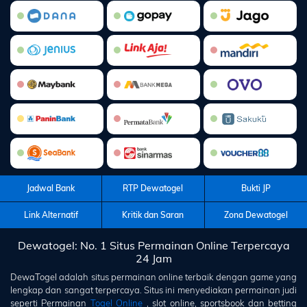
Arcade
Deposit
History
Referral
Promosi
Hubungi
Jadwal Bank
RTP Dewatogel
Bukti JP
Kami
Link Alternatif
Kritik dan Saran
Zona Dewatogel
Download
Dewatogel: No. 1 Situs Permainan Online Terpercaya
24 Jam
6 ©
DewaTogel
adalah situs permainan online terbaik dengan game yang
WATOGEL
lengkap dan sangat terpercaya. Situs ini menyediakan permainan judi
right
seperti Permainan
Togel Online
, slot online, sportsbook dan betting
erved